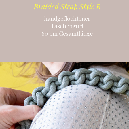
Braided Strap Style B
handgeflochtener
Taschengurt
60 cm Gesamtlänge