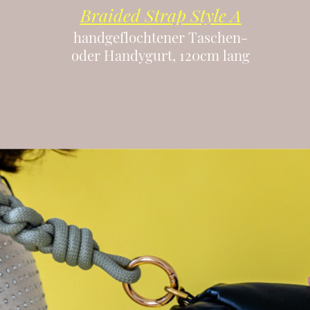
Braided Strap Style A
handgeflochtener Taschen-
oder Handygurt, 120cm lang