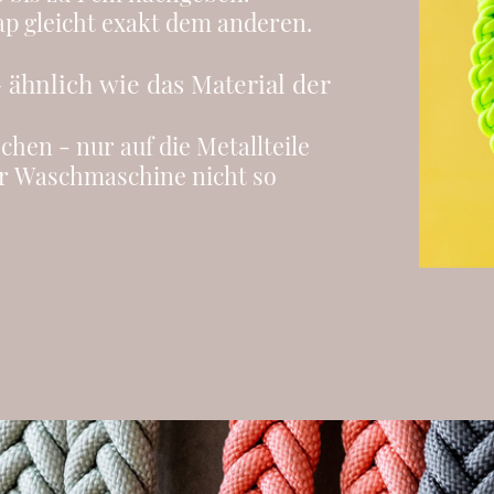
rap gleicht exakt dem anderen.
- ähnlich wie das Material der
en - nur auf die Metallteile
er Waschmaschine nicht so