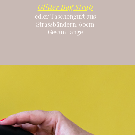
Glitter Bag Strap
edler Taschengurt aus
Strassbändern, 60cm
Gesamtlänge